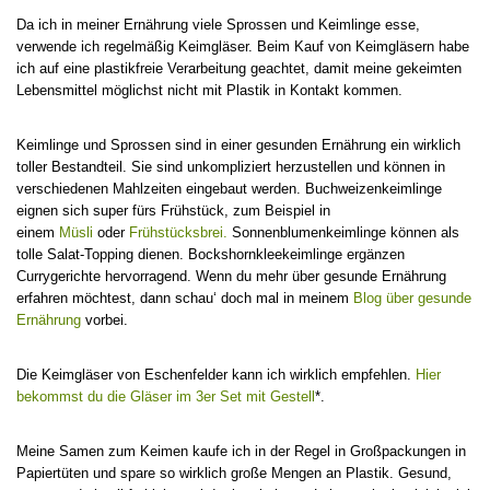
Da ich in meiner Ernährung viele Sprossen und Keimlinge esse,
verwende ich regelmäßig Keimgläser. Beim Kauf von Keimgläsern habe
ich auf eine plastikfreie Verarbeitung geachtet, damit meine gekeimten
Lebensmittel möglichst nicht mit Plastik in Kontakt kommen.
Keimlinge und Sprossen sind in einer gesunden Ernährung ein wirklich
toller Bestandteil. Sie sind unkompliziert herzustellen und können in
verschiedenen Mahlzeiten eingebaut werden. Buchweizenkeimlinge
eignen sich super fürs Frühstück, zum Beispiel in
einem
Müsli
oder
Frühstücksbrei.
Sonnenblumenkeimlinge können als
tolle Salat-Topping dienen. Bockshornkleekeimlinge ergänzen
Currygerichte hervorragend. Wenn du mehr über gesunde Ernährung
erfahren möchtest, dann schau‘ doch mal in meinem
Blog über gesunde
Ernährung
vorbei.
Die Keimgläser von Eschenfelder kann ich wirklich empfehlen.
Hier
bekommst du die Gläser im 3er Set mit Gestell
*.
Meine Samen zum Keimen kaufe ich in der Regel in Großpackungen in
Papiertüten und spare so wirklich große Mengen an Plastik. Gesund,