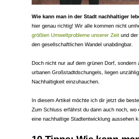
Psyche
Trinken
Instagram
Wie kann man in der Stadt nachhaltiger le
hier genau richtig! Wir alle kommen nicht umhe
Persönlichkeit
Hausmittel
größten Umweltprobleme unserer Zeit
und der 
LEBENSSTIL
GESUNDHEIT
den gesellschaftlichen Wandel unabdingbar.
Gesellschaft
Sport
Doch nicht nur auf dem grünen Dorf, sondern a
urbanen Großstadtdschungels, liegen unzähli
Zero Waste
Körperpflege
Nachhaltigkeit einzuhauchen.
Veganismus
Haarpflege
In diesem Artikel möchte ich dir jetzt die best
Zum Schluss erfährst du dann auch noch, wo ein
Minimalismus
Gesichtspflege
eine nachhaltige Stadtentwicklung aussehen ka
Konsum
Zahnpflege