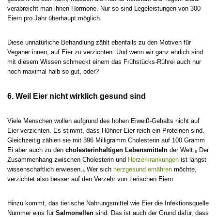
verabreicht man ihnen Hormone. Nur so sind Legeleistungen von 300
Eiern pro Jahr überhaupt möglich.
Diese unnatürliche Behandlung zählt ebenfalls zu den Motiven für
Veganer:innen, auf Eier zu verzichten. Und wenn wir ganz ehrlich sind:
mit diesem Wissen schmeckt einem das Frühstücks-Rührei auch nur
noch maximal halb so gut, oder?
6. Weil Eier nicht wirklich gesund sind
Viele Menschen wollen aufgrund des hohen Eiweiß-Gehalts nicht auf
Eier verzichten. Es stimmt, dass Hühner-Eier reich ein Proteinen sind.
Gleichzeitig zählen sie mit 396 Milligramm Cholesterin auf 100 Gramm
Ei aber auch zu den
cholesterinhaltigen Lebensmitteln
der Welt.₅ Der
Zusammenhang zwischen Cholesterin und
Herzerkrankungen
ist längst
wissenschaftlich erwiesen.₆ Wer sich
herzgesund ernähren
möchte,
verzichtet also besser auf den Verzehr von tierischen Eiern.
Hinzu kommt, das tierische Nahrungsmittel wie Eier die Infektionsquelle
Nummer eins für
Salmonellen
sind. Das ist auch der Grund dafür, dass