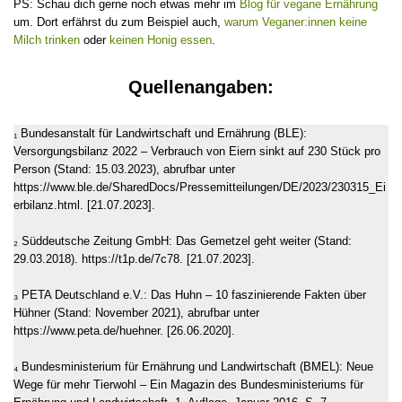
PS: Schau dich gerne noch etwas mehr im
Blog für vegane Ernährung
um. Dort erfährst du zum Beispiel auch,
warum Veganer:innen keine
Milch trinken
oder
keinen Honig essen
.
Quellenangaben:
₁ Bundesanstalt für Landwirtschaft und Ernährung (BLE):
Versorgungsbilanz 2022 – Verbrauch von Eiern sinkt auf 230 Stück pro
Person (Stand: 15.03.2023), abrufbar unter
https://www.ble.de/SharedDocs/Pressemitteilungen/DE/2023/230315_Ei
erbilanz.html. [21.07.2023].
₂ Süddeutsche Zeitung GmbH: Das Gemetzel geht weiter (Stand:
29.03.2018). https://t1p.de/7c78. [21.07.2023].
₃ PETA Deutschland e.V.: Das Huhn – 10 faszinierende Fakten über
Hühner (Stand: November 2021), abrufbar unter
https://www.peta.de/huehner. [26.06.2020].
₄ Bundesministerium für Ernährung und Landwirtschaft (BMEL): Neue
Wege für mehr Tierwohl – Ein Magazin des Bundesministeriums für