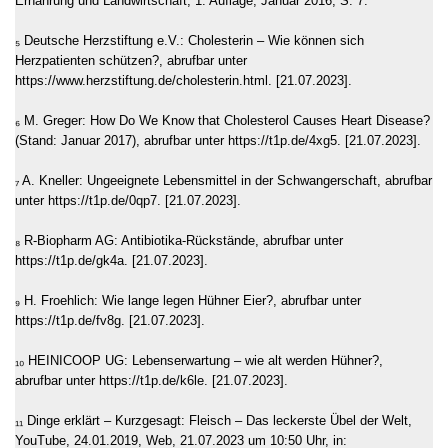
Ernährung und Landwirtschaft, 1. Auflage, Januar 2016, S. 7.
₅ Deutsche Herzstiftung e.V.: Cholesterin – Wie können sich
Herzpatienten schützen?, abrufbar unter
https://www.herzstiftung.de/cholesterin.html. [21.07.2023].
₆ M. Greger: How Do We Know that Cholesterol Causes Heart Disease?
(Stand: Januar 2017), abrufbar unter https://t1p.de/4xg5. [21.07.2023].
₇ A. Kneller: Ungeeignete Lebensmittel in der Schwangerschaft, abrufbar
unter https://t1p.de/0qp7. [21.07.2023].
₈ R-Biopharm AG: Antibiotika-Rückstände, abrufbar unter
https://t1p.de/gk4a. [21.07.2023].
₉ H. Froehlich: Wie lange legen Hühner Eier?, abrufbar unter
https://t1p.de/fv8g. [21.07.2023].
₁₀ HEINICOOP UG: Lebenserwartung – wie alt werden Hühner?,
abrufbar unter https://t1p.de/k6le. [21.07.2023].
₁₁ Dinge erklärt – Kurzgesagt: Fleisch – Das leckerste Übel der Welt,
YouTube, 24.01.2019, Web, 21.07.2023 um 10:50 Uhr, in: