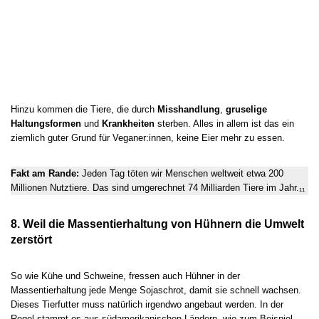
Hinzu kommen die Tiere, die durch
Misshandlung
,
gruselige
Haltungsformen
und
Krankheiten
sterben. Alles in allem ist das ein
ziemlich guter Grund für Veganer:innen, keine Eier mehr zu essen.
Fakt am Rande:
Jeden Tag töten wir Menschen weltweit etwa 200
Millionen Nutztiere. Das sind umgerechnet 74 Milliarden Tiere im Jahr.₁₁
8. Weil die Massentierhaltung von Hühnern die Umwelt
zerstört
So wie Kühe und Schweine, fressen auch Hühner in der
Massentierhaltung jede Menge Sojaschrot, damit sie schnell wachsen.
Dieses Tierfutter muss natürlich irgendwo angebaut werden. In der
Regel stammt es aus südamerikanischen Ländern, wie zum Beispiel