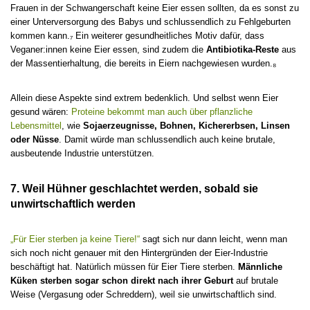
Frauen in der Schwangerschaft keine Eier essen sollten, da es sonst zu
einer Unterversorgung des Babys und schlussendlich zu Fehlgeburten
kommen kann.₇ Ein weiterer gesundheitliches Motiv dafür, dass
Veganer:innen keine Eier essen, sind zudem die
Antibiotika-Reste
aus
der Massentierhaltung, die bereits in Eiern nachgewiesen wurden.₈
Allein diese Aspekte sind extrem bedenklich. Und selbst wenn Eier
gesund wären:
Proteine bekommt man auch über pflanzliche
Lebensmittel
, wie
Sojaerzeugnisse, Bohnen, Kichererbsen, Linsen
oder Nüsse
. Damit würde man schlussendlich auch keine brutale,
ausbeutende Industrie unterstützen.
7. Weil Hühner geschlachtet werden, sobald sie
unwirtschaftlich werden
„Für Eier sterben ja keine Tiere!“
sagt sich nur dann leicht, wenn man
sich noch nicht genauer mit den Hintergründen der Eier-Industrie
beschäftigt hat. Natürlich müssen für Eier Tiere sterben.
Männliche
Küken sterben sogar schon direkt nach ihrer Geburt
auf brutale
Weise (Vergasung oder Schreddern), weil sie unwirtschaftlich sind.