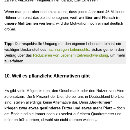
Zahlen, verzichten Veganer:innen darauf, Eier zu essen.
Wenn man jetzt aber noch hinzuzieht, dass jedes Jahr rund 45 Millionen
Hühner umsonst das Zeitliche segnen,
weil wir Eier und Fleisch in
unsere Mülltonnen werfen
₁₃, wird die Motivation noch einmal deutlich
größer.
Tipp:
Der respektvolle Umgang mit den eigenen Lebensmitteln ist ein
wichtiger Bestandteil des
nachhaltigen Lebensstils
. Schau gerne in den
Beitrag über das
Reduzieren von Lebensmittelverschwendung
, um mehr
zu erfahren.
10. Weil es pflanzliche Alternativen gibt
Es gibt viele Möglichkeiten, den Geschmack oder den Nutzen von Eiern
zu ersetzen. Die 5 Prozent der Eier, die bei uns in Deutschland Bio-Eier
sind, stellen allerdings keine Alternative dar. Denn „
Bio-Hühner“
kriegen zwar etwas gesünderes Futter und etwas mehr Platz
– doch
am Ende sind sie immer noch zu sechst auf einem Quadratmeter und
müssen früh sterben, obwohl sie nicht sterben wollen.₁₄