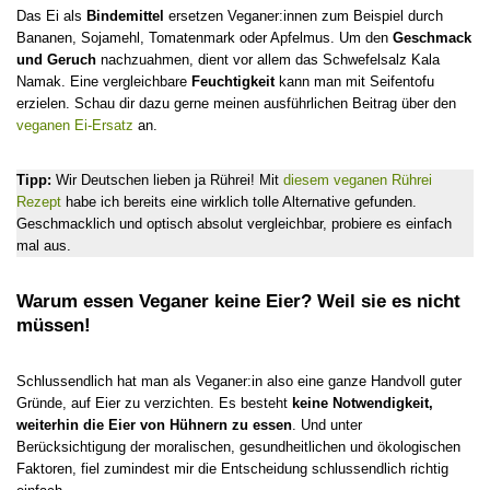
Das Ei als
Bindemittel
ersetzen Veganer:innen zum Beispiel durch
Bananen, Sojamehl, Tomatenmark oder Apfelmus. Um den
Geschmack
und Geruch
nachzuahmen, dient vor allem das Schwefelsalz Kala
Namak. Eine vergleichbare
Feuchtigkeit
kann man mit Seifentofu
erzielen. Schau dir dazu gerne meinen ausführlichen Beitrag über den
veganen Ei-Ersatz
an.
Tipp:
Wir Deutschen lieben ja Rührei! Mit
diesem veganen Rührei
Rezept
habe ich bereits eine wirklich tolle Alternative gefunden.
Geschmacklich und optisch absolut vergleichbar, probiere es einfach
mal aus.
Warum essen Veganer keine Eier? Weil sie es nicht
müssen!
Schlussendlich hat man als Veganer:in also eine ganze Handvoll guter
Gründe, auf Eier zu verzichten. Es besteht
keine Notwendigkeit,
weiterhin die Eier von Hühnern zu essen
. Und unter
Berücksichtigung der moralischen, gesundheitlichen und ökologischen
Faktoren, fiel zumindest mir die Entscheidung schlussendlich richtig