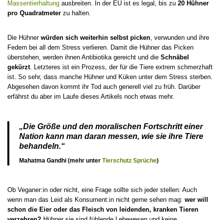
Massentierhaltung
ausbreiten. In der EU ist es legal, bis zu
20 Hühner
pro Quadratmeter
zu halten.
Die Hühner
würden sich weiterhin selbst picken
, verwunden und ihre
Federn bei all dem Stress verlieren. Damit die Hühner das Picken
überstehen, werden ihnen Antibiotika gereicht und die
Schnäbel
gekürzt
. Letzteres ist ein Prozess, der für die Tiere extrem schmerzhaft
ist. So sehr, dass manche Hühner und Küken unter dem Stress sterben.
Abgesehen davon kommt ihr Tod auch generell viel zu früh. Darüber
erfährst du aber im Laufe dieses Artikels noch etwas mehr.
„Die Größe und den moralischen Fortschritt einer
Nation kann man daran messen, wie sie ihre Tiere
behandeln.“
Mahatma Gandhi (mehr unter
Tierschutz Sprüche
)
Ob Veganer:in oder nicht, eine Frage sollte sich jeder stellen: Auch
wenn man das Leid als Konsument:in nicht gerne sehen mag:
wer will
schon die Eier oder das Fleisch von leidenden, kranken Tieren
verzehren?
Hühner sie sind fühlende Lebewesen und keine