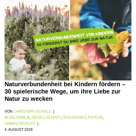
Naturverbundenheit bei Kindern fördern –
30 spielerische Wege, um ihre Liebe zur
Natur zu wecken
VON
CHRISTOPH SCHULZ
BLOG
,
FAMILIE
,
GESELLSCHAFT
,
GESUNDHEIT
,
PSYCHE
,
UMWELTSCHUTZ
4. AUGUST 2026