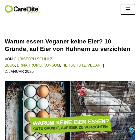
Zum
Inhalt
springen
Warum essen Veganer keine Eier? 10
Gründe, auf Eier von Hühnern zu verzichten
VON
CHRISTOPH SCHULZ
BLOG
,
ERNÄHRUNG
,
KONSUM
,
TIERSCHUTZ
,
VEGAN
2. JANUAR 2025