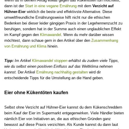
Wenn du in deinem Alltag etwas gegen das Kükentöten tun möchtest,
dann ist der
Start in eine vegane Ernährung
mit dem
Verzicht auf
Hühner-Eier
wirklich die beste und effektivste Alternative. Diese
umweltfreundliche Ernährungsweise hilft nicht nur die ethischen
Bedenken bei dieser leider gängigen Praxis in der Legehennenzucht zu
beruhigen, sondern hat in der Summe auch einen unglaublichen Effekt
im Kampf gegen den
Klimawandel
. Wenn du mehr darüber wissen
möchtest, dann schaue gern in den Artikel über den
Zusammenhang
von Ernährung und Klima
hinein.
Tipp:
Im Artikel
Klimawandel stoppen
erhältst du zudem viele Tipps,
wie du selbst einen positiven Einfluss auf das Weltklima nehmen
kannst.
Der Artikel
Ernährung nachhaltig gestalten
wird dir
entscheidende Tipps für die Umstellung an die Hand geben.
Eier ohne Kükentöten kaufen
Selbst ohne Verzicht auf Hühner-Eier kannst du dem Kükenschreddern
beim Kauf der Eier im Supermarkt entgegenwirken. Viele Händler bieten
nämlich Eier von Initiativen an, die aus ethischen Gründen ganz
bewusst auf diese Praxis verzichten. Als Kunde kannst du dann laut