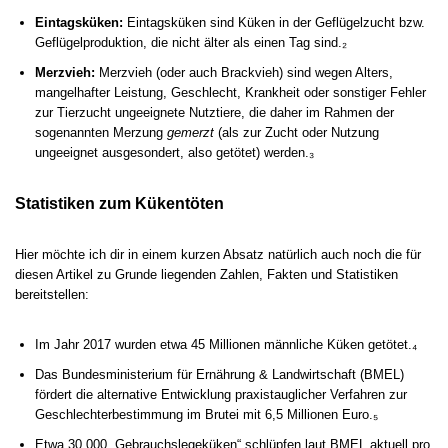
Eintagsküken:
Eintagsküken sind Küken in der Geflügelzucht bzw.
Geflügelproduktion, die nicht älter als einen Tag sind.₂
Merzvieh:
Merzvieh (oder auch Brackvieh) sind wegen Alters,
mangelhafter Leistung, Geschlecht, Krankheit oder sonstiger Fehler
zur Tierzucht ungeeignete Nutztiere, die daher im Rahmen der
sogenannten Merzung
gemerzt
(als zur Zucht oder Nutzung
ungeeignet ausgesondert, also getötet) werden.₃
Statistiken zum Kükentöten
Hier möchte ich dir in einem kurzen Absatz natürlich auch noch die für
diesen Artikel zu Grunde liegenden Zahlen, Fakten und Statistiken
bereitstellen:
Im Jahr 2017 wurden etwa 45 Millionen männliche Küken getötet.₄
Das Bundesministerium für Ernährung & Landwirtschaft (BMEL)
fördert die alternative Entwicklung praxistauglicher Verfahren zur
Geschlechterbestimmung im Brutei mit 6,5 Millionen Euro.₅
Etwa 30.000 „Gebrauchslegeküken“ schlüpfen laut BMEL aktuell pro