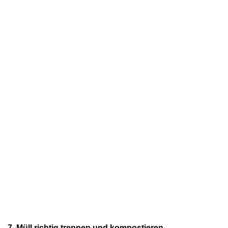
7. Müll richtig trennen und kompostieren