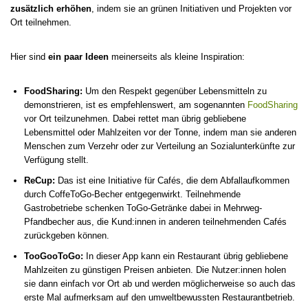
zusätzlich erhöhen
, indem sie an grünen Initiativen und Projekten vor
Ort teilnehmen.
Hier sind
ein paar Ideen
meinerseits als kleine Inspiration:
FoodSharing:
Um den Respekt gegenüber Lebensmitteln zu
demonstrieren, ist es empfehlenswert, am sogenannten
FoodSharing
vor Ort teilzunehmen. Dabei rettet man übrig gebliebene
Lebensmittel oder Mahlzeiten vor der Tonne, indem man sie anderen
Menschen zum Verzehr oder zur Verteilung an Sozialunterkünfte zur
Verfügung stellt.
ReCup:
Das ist eine Initiative für Cafés, die dem Abfallaufkommen
durch CoffeToGo-Becher entgegenwirkt. Teilnehmende
Gastrobetriebe schenken ToGo-Getränke dabei in Mehrweg-
Pfandbecher aus, die Kund:innen in anderen teilnehmenden Cafés
zurückgeben können.
TooGooToGo:
In dieser App kann ein Restaurant übrig gebliebene
Mahlzeiten zu günstigen Preisen anbieten. Die Nutzer:innen holen
sie dann einfach vor Ort ab und werden möglicherweise so auch das
erste Mal aufmerksam auf den umweltbewussten Restaurantbetrieb.