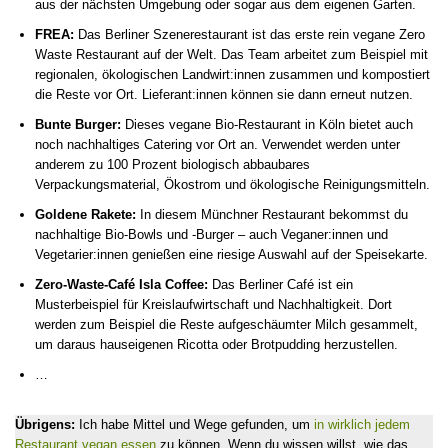
aus der nächsten Umgebung oder sogar aus dem eigenen Garten.
FREA:
Das Berliner Szenerestaurant ist das erste rein vegane Zero
Waste Restaurant auf der Welt. Das Team arbeitet zum Beispiel mit
regionalen, ökologischen Landwirt:innen zusammen und kompostiert
die Reste vor Ort. Lieferant:innen können sie dann erneut nutzen.
Bunte Burger:
Dieses vegane Bio-Restaurant in Köln bietet auch
noch nachhaltiges Catering vor Ort an. Verwendet werden unter
anderem zu 100 Prozent biologisch abbaubares
Verpackungsmaterial, Ökostrom und ökologische Reinigungsmitteln.
Goldene Rakete:
In diesem Münchner Restaurant bekommst du
nachhaltige Bio-Bowls und -Burger – auch Veganer:innen und
Vegetarier:innen genießen eine riesige Auswahl auf der Speisekarte.
Zero-Waste-Café Isla Coffee:
Das Berliner Café ist ein
Musterbeispiel für Kreislaufwirtschaft und Nachhaltigkeit. Dort
werden zum Beispiel die Reste aufgeschäumter Milch gesammelt,
um daraus hauseigenen Ricotta oder Brotpudding herzustellen.
…
Übrigens:
Ich habe Mittel und Wege gefunden, um
in wirklich jedem
Restaurant vegan essen
zu können. Wenn du wissen willst, wie das