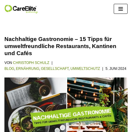
Zum
Inhalt
springen
Nachhaltige Gastronomie – 15 Tipps für
umweltfreundliche Restaurants, Kantinen
und Cafés
VON
CHRISTOPH SCHULZ
BLOG
,
ERNÄHRUNG
,
GESELLSCHAFT
,
UMWELTSCHUTZ
5. JUNI 2024