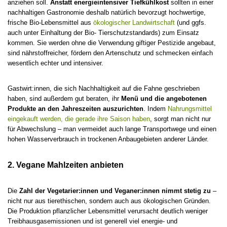
anziehen soll.
Anstatt energieintensiver Tiefkühlkost
sollten in einer
nachhaltigen Gastronomie deshalb natürlich bevorzugt hochwertige,
frische Bio-Lebensmittel aus
ökologischer Landwirtschaft
(und ggfs.
auch unter Einhaltung der Bio- Tierschutzstandards) zum Einsatz
kommen. Sie werden ohne die Verwendung giftiger Pestizide angebaut,
sind nährstoffreicher, fördern den Artenschutz und schmecken einfach
wesentlich echter und intensiver.
Gastwirt:innen, die sich Nachhaltigkeit auf die Fahne geschrieben
haben, sind außerdem gut beraten, ihr
Menü und die angebotenen
Produkte an den Jahreszeiten auszurichten
. Indem
Nahrungsmittel
eingekauft werden, die gerade ihre Saison haben
, sorgt man nicht nur
für Abwechslung – man vermeidet auch lange Transportwege und einen
hohen Wasserverbrauch in trockenen Anbaugebieten anderer Länder.
2. Vegane Mahlzeiten anbieten
Die
Zahl der Vegetarier:innen und Veganer:innen nimmt stetig zu
–
nicht nur aus tierethischen, sondern auch aus ökologischen Gründen.
Die Produktion pflanzlicher Lebensmittel verursacht deutlich weniger
Treibhausgasemissionen und ist generell viel energie- und