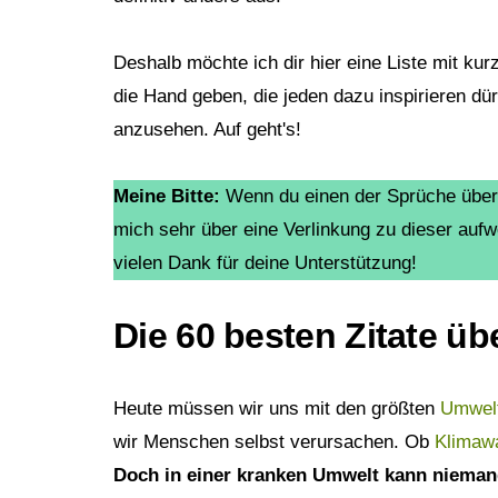
Do It Yourself
Männerpflege
Deshalb möchte ich dir hier eine Liste mit ku
UMWELTSCHUTZ
Frauenhygiene
die Hand geben, die jeden dazu inspirieren dür
anzusehen. Auf geht's!
BESONDERES
Tierschutz
Wildlife
Bestenlisten
Meine Bitte:
Wenn du einen der Sprüche über 
mich sehr über eine Verlinkung zu dieser au
Wissen
Empfehlungen
vielen Dank für deine Unterstützung!
Statistiken
Gutscheincodes
Die 60 besten Zitate ü
Zitate
Geschenke
Heute müssen wir uns mit den größten
Umwelt
Plastikfrei
wir Menschen selbst verursachen. Ob
Klimaw
Doch in einer kranken Umwelt kann nieman
Vegan