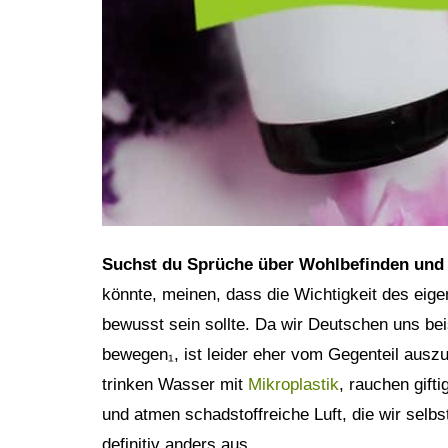
Psyche
Trinken
Instagram
Persönlichkeit
Hausmittel
LEBENSSTIL
GESUNDHEIT
Gesellschaft
Sport
Zero Waste
Körperpflege
Suchst du Sprüche über Wohlbefinden und
könnte, meinen, dass die Wichtigkeit des eig
Veganismus
Haarpflege
bewusst sein sollte. Da wir Deutschen uns bei
Minimalismus
Gesichtspflege
bewegen₁, ist leider eher vom Gegenteil ausz
trinken Wasser mit
Mikroplastik
, rauchen gift
Konsum
Zahnpflege
und atmen schadstoffreiche Luft, die wir selb
definitiv anders aus.