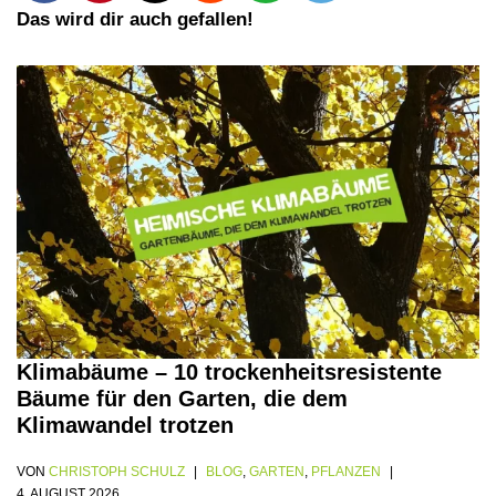
Das wird dir auch gefallen!
Klimabäume – 10 trockenheitsresistente
Bäume für den Garten, die dem
Klimawandel trotzen
VON
CHRISTOPH SCHULZ
BLOG
,
GARTEN
,
PFLANZEN
4. AUGUST 2026