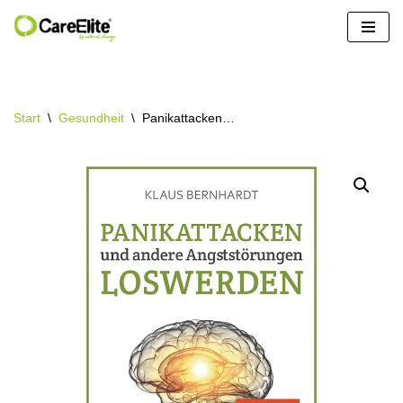
Zum
Inhalt
springen
Start
\
Gesundheit
\
Panikattacken…