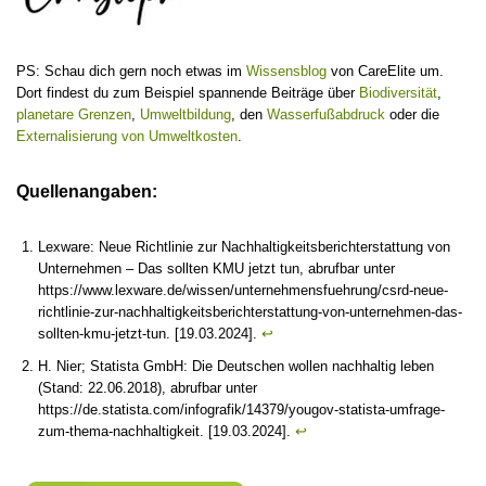
PS: Schau dich gern noch etwas im
Wissensblog
von CareElite um.
Dort findest du zum Beispiel spannende Beiträge über
Biodiversität
,
planetare Grenzen
,
Umweltbildung
, den
Wasserfußabdruck
oder die
Externalisierung von Umweltkosten
.
Quellenangaben:
Lexware: Neue Richtlinie zur Nachhaltigkeits­bericht­erstattung von
Unternehmen – Das sollten KMU jetzt tun, abrufbar unter
https://www.lexware.de/wissen/unternehmensfuehrung/csrd-neue-
richtlinie-zur-nachhaltigkeitsberichterstattung-von-unternehmen-das-
sollten-kmu-jetzt-tun. [19.03.2024].
↩︎
H. Nier; Statista GmbH: Die Deutschen wollen nachhaltig leben
(Stand: 22.06.2018), abrufbar unter
https://de.statista.com/infografik/14379/yougov-statista-umfrage-
zum-thema-nachhaltigkeit. [19.03.2024].
↩︎