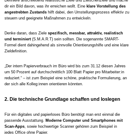
Definiere anschließend realistische Ziele und Zwischenziele und mache
dir ein Bild davon, was ihr erreichen wollt. Eine
klare Vorstellung des
angestrebten Zustands
hilft dabei, den Umstellungsprozess effektiv zu
steuern und geeignete Maßnahmen zu entwickeln.
Denke daran, dass Ziele
spezifisch, messbar, attraktiv, realistisch
und terminiert
(S.M.A.R.T) sein sollten. Die sogenannte SMART-
Formel dient dahingehend als sinnvolle Orientierungshilfe und eine klare
Zieldefinition.
„Der intern Papierverbrauch im Büro wird bis zum 31.12 diesen Jahres
um 50 Prozent auf durchschnittlich 100 Blatt Papier pro Mitarbeiter:in
reduziert.“ – ist zum Beispiel eine schöne, praktische Formulierung, an
der sich alle Kolleg:innen orientieren könnten.
2. Die technische Grundlage schaffen und loslegen
Für ein digitales und papierloses Büro benötigt man erst einmal die
passende Ausstattung.
Moderne Computer und Smartphones mit
Scan-Apps
, sowie hochwertige Scanner gehören zum Beispiel in
jedes Office ohne Papier.