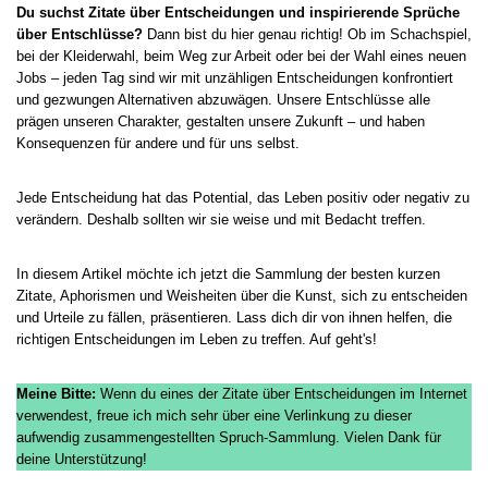
Du suchst Zitate über Entscheidungen und inspirierende Sprüche
über Entschlüsse?
Dann bist du hier genau richtig! Ob im Schachspiel,
bei der Kleiderwahl, beim Weg zur Arbeit oder bei der Wahl eines neuen
Jobs – jeden Tag sind wir mit unzähligen Entscheidungen konfrontiert
und gezwungen Alternativen abzuwägen. Unsere Entschlüsse alle
prägen unseren Charakter, gestalten unsere Zukunft – und haben
Konsequenzen für andere und für uns selbst.
Jede Entscheidung hat das Potential, das Leben positiv oder negativ zu
verändern. Deshalb sollten wir sie weise und mit Bedacht treffen.
In diesem Artikel möchte ich jetzt die Sammlung der besten kurzen
Zitate, Aphorismen und Weisheiten über die Kunst, sich zu entscheiden
und Urteile zu fällen, präsentieren. Lass dich dir von ihnen helfen, die
richtigen Entscheidungen im Leben zu treffen. Auf geht's!
Meine Bitte:
Wenn du eines der Zitate über Entscheidungen im Internet
verwendest, freue ich mich sehr über eine Verlinkung zu dieser
aufwendig zusammengestellten Spruch-Sammlung. Vielen Dank für
deine Unterstützung!