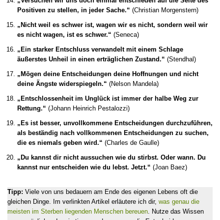
„Versuchen wir uns doch einmal entschieden auf die Seite des
Positiven zu stellen, in jeder Sache.“
(Christian Morgenstern)
„Nicht weil es schwer ist, wagen wir es nicht, sondern weil wir
es nicht wagen, ist es schwer.“
(Seneca)
„Ein starker Entschluss verwandelt mit einem Schlage
äußerstes Unheil in einen erträglichen Zustand.“
(Stendhal)
„Mögen deine Entscheidungen deine Hoffnungen und nicht
deine Ängste widerspiegeln.“
(Nelson Mandela)
„Entschlossenheit im Unglück ist immer der halbe Weg zur
Rettung.“
(Johann Heinrich Pestalozzi)
„Es ist besser, unvollkommene Entscheidungen durchzuführen,
als beständig nach vollkommenen Entscheidungen zu suchen,
die es niemals geben wird.“
(Charles de Gaulle)
„Du kannst dir nicht aussuchen wie du stirbst. Oder wann. Du
kannst nur entscheiden wie du lebst. Jetzt.“
(Joan Baez)
Tipp:
Viele von uns bedauern am Ende des eigenen Lebens oft die
gleichen Dinge. Im verlinkten Artikel erläutere ich dir,
was genau die
meisten im Sterben liegenden Menschen bereuen
. Nutze das Wissen