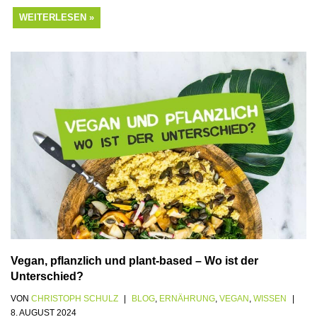
WEITERLESEN »
Vegan, pflanzlich und plant-based – Wo ist der
Unterschied?
VON
CHRISTOPH SCHULZ
BLOG
,
ERNÄHRUNG
,
VEGAN
,
WISSEN
8. AUGUST 2024