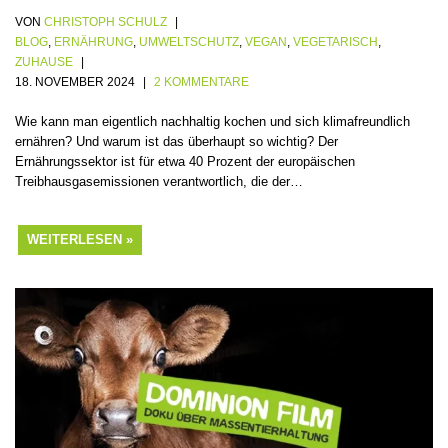
VON
CHRISTOPH SCHULZ
BLOG
,
ERNÄHRUNG
,
UMWELTSCHUTZ
,
VEGAN
,
VEGETARISCH
,
ZUHAUSE
18. NOVEMBER 2024
2 KOMMENTARE
Wie kann man eigentlich nachhaltig kochen und sich klimafreundlich
ernähren? Und warum ist das überhaupt so wichtig? Der
Ernährungssektor ist für etwa 40 Prozent der europäischen
Treibhausgasemissionen verantwortlich, die der…
WEITERLESEN »