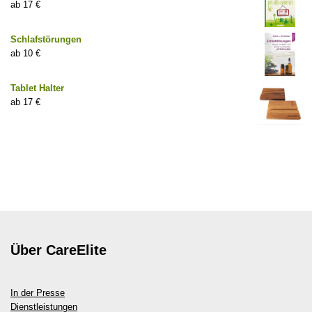
17
€
Schlafstörungen
10
€
Tablet Halter
17
€
Über CareElite
In der Presse
Dienstleistungen