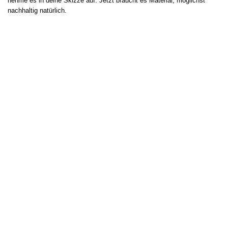
nehme es in deine Skizze auf. Jetzt braucht es Material, möglichst
nachhaltig natürlich.