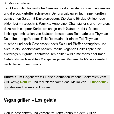
30 Minuten stehen.
Jetzt könnt ihr das restliche Gemüse für die Salate und das Grillgemüse
und die Süßkartoffel schneiden. Bei uns gab es einfach einen großen
gemischten Salat mit Dinkelsprossen. Die Basis für das Grillgemüse
bilden bei mir Zucchini, Paprika, Aubergine, Champignons und Tomaten,
dazu noch ein paar Kartoffeln und je nach Saison Kürbis. Meine
Lieblingskombination von Kräutern besteht aus Rosmarin und Thymian.
Du solltest ungefähr drei Teile Rosmarin mit einem Teil Thymian
mischen und nach Geschmack noch Salz und Pfeffer dazugeben und
alles in ein Bananenblatt packen. Meine veganen Grillrezepte sind
allerdings nur grobe Richtwerte. Ich selbst würze meistens eher nach
Gefühl als nach exakten Mengenangaben. Variiere die Rezepte einfach
nach deinem Geschmack.
Hinweis:
Im Gegensatz zu Fleisch enthalten vegane Leckereien vom
Grill wenig
Natrium
und reduzieren somit das Risiko von
Bluthochdruck
und dessen Folgeerkrankungen.
Vegan grillen – Los geht's
Genug geschnitten und vorbereitet, jetzt kanns mit dem Grillen