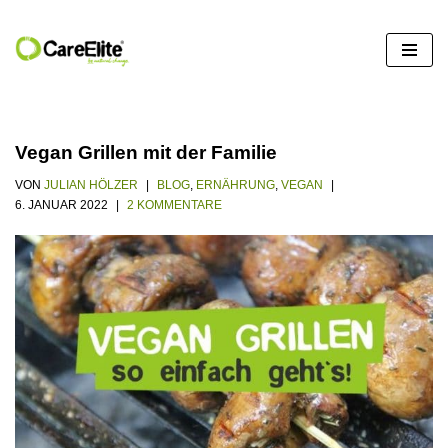
Zum
Inhalt
springen
Vegan Grillen mit der Familie
VON
JULIAN HÖLZER
BLOG
,
ERNÄHRUNG
,
VEGAN
6. JANUAR 2022
2 KOMMENTARE