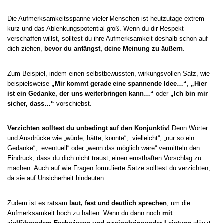
Die Aufmerksamkeitsspanne vieler Menschen ist heutzutage extrem
kurz und das Ablenkungspotential groß. Wenn du dir Respekt
verschaffen willst, solltest du ihre Aufmerksamkeit deshalb schon auf
dich ziehen,
bevor du anfängst, deine Meinung zu äußern
.
Zum Beispiel, indem einen selbstbewussten, wirkungsvollen Satz, wie
beispielsweise
„Mir kommt gerade eine spannende Idee…“
,
„Hier
ist ein Gedanke, der uns weiterbringen kann…“
oder
„Ich bin mir
sicher, dass…“
vorschiebst.
Verzichten solltest du unbedingt auf den Konjunktiv!
Denn Wörter
und Ausdrücke wie „würde, hätte, könnte“, „vielleicht“, „nur so ein
Gedanke“, „eventuell“ oder „wenn das möglich wäre“ vermitteln den
Eindruck, dass du dich nicht traust, einen ernsthaften Vorschlag zu
machen. Auch auf wie Fragen formulierte Sätze solltest du verzichten,
da sie auf Unsicherheit hindeuten.
Zudem ist es ratsam
laut, fest und deutlich sprechen
, um die
Aufmerksamkeit hoch zu halten. Wenn du dann noch
mit
zielführendem Fachwissen und gewinnbringender Leistung
glänzt,