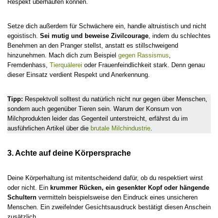
Respekt überhäufen können.
Setze dich außerdem für Schwächere ein, handle altruistisch und nicht
egoistisch.
Sei mutig und beweise Zivilcourage
, indem du schlechtes
Benehmen an den Pranger stellst, anstatt es stillschweigend
hinzunehmen. Mach dich zum Beispiel
gegen Rassismus
,
Fremdenhass,
Tierquälerei
oder Frauenfeindlichkeit stark. Denn genau
dieser Einsatz verdient Respekt und Anerkennung.
Tipp:
Respektvoll solltest du natürlich nicht nur gegen über Menschen,
sondern auch gegenüber Tieren sein. Warum der Konsum von
Milchprodukten leider das Gegenteil unterstreicht, erfährst du im
ausführlichen Artikel über die
brutale Milchindustrie
.
3. Achte auf deine Körpersprache
Deine Körperhaltung ist mitentscheidend dafür, ob du respektiert wirst
oder nicht. Ein
krummer Rücken, ein gesenkter Kopf oder hängende
Schultern
vermitteln beispielsweise den Eindruck eines unsicheren
Menschen. Ein zweifelnder Gesichtsausdruck bestätigt diesen Anschein
zusätzlich.