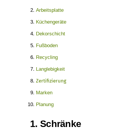
Do It Yourself
Männerpflege
Arbeitsplatte
UMWELTSCHUTZ
Frauenhygiene
Küchengeräte
Dekorschicht
BESONDERES
Tierschutz
Fußboden
Wildlife
Bestenlisten
Recycling
Wissen
Empfehlungen
Langlebigkeit
Zertifizierung
Statistiken
Gutscheincodes
Marken
Zitate
Geschenke
Planung
Plastikfrei
1. Schränke
Vegan