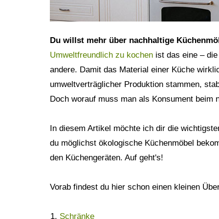
Psyche
Trinken
Instagram
Du willst mehr über nachhaltige Küchenmö
Persönlichkeit
Hausmittel
Umweltfreundlich zu kochen
ist das eine – di
LEBENSSTIL
GESUNDHEIT
andere. Damit das Material einer Küche wirklic
umweltverträglicher Produktion stammen, stabi
Gesellschaft
Sport
Doch worauf muss man als Konsument beim nac
Zero Waste
Körperpflege
In diesem Artikel möchte ich dir die wichtigst
du möglichst ökologische Küchenmöbel bekomm
Veganismus
Haarpflege
den Küchengeräten. Auf geht's!
Minimalismus
Gesichtspflege
Vorab findest du hier schon einen kleinen Über
Konsum
Zahnpflege
Schränke