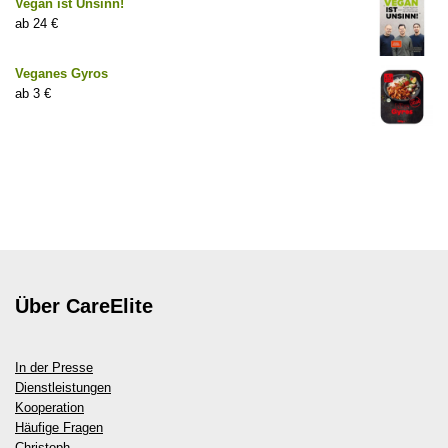
Vegan ist Unsinn!
24
€
Veganes Gyros
3
€
Über CareElite
In der Presse
Dienstleistungen
Kooperation
Häufige Fragen
Christoph