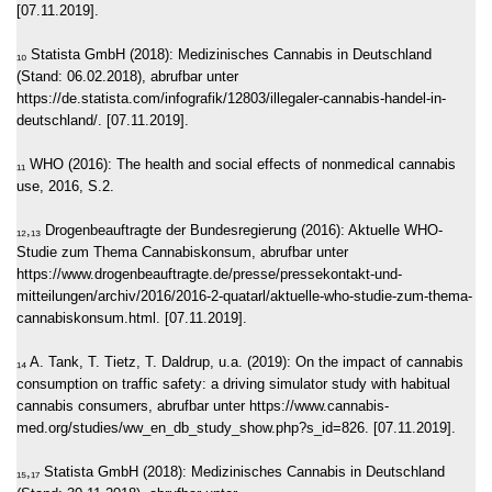
[07.11.2019].
₁₀ Statista GmbH (2018): Medizinisches Cannabis in Deutschland
(Stand: 06.02.2018), abrufbar unter
https://de.statista.com/infografik/12803/illegaler-cannabis-handel-in-
deutschland/. [07.11.2019].
₁₁ WHO (2016): The health and social effects of nonmedical cannabis
use, 2016, S.2.
₁₂,₁₃ Drogenbeauftragte der Bundesregierung (2016): Aktuelle WHO-
Studie zum Thema Cannabiskonsum, abrufbar unter
https://www.drogenbeauftragte.de/presse/pressekontakt-und-
mitteilungen/archiv/2016/2016-2-quatarl/aktuelle-who-studie-zum-thema-
cannabiskonsum.html. [07.11.2019].
₁₄ A. Tank, T. Tietz, T. Daldrup, u.a. (2019): On the impact of cannabis
consumption on traffic safety: a driving simulator study with habitual
cannabis consumers, abrufbar unter https://www.cannabis-
med.org/studies/ww_en_db_study_show.php?s_id=826. [07.11.2019].
₁₅,₁₇ Statista GmbH (2018): Medizinisches Cannabis in Deutschland