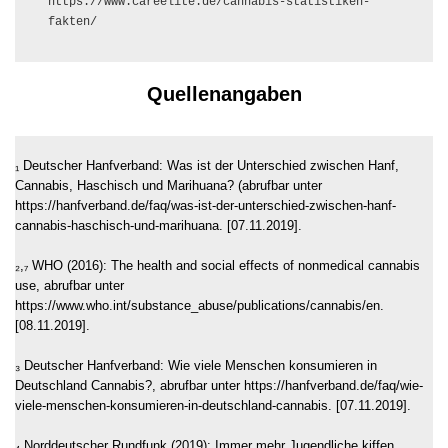
https://www.careelite.de/cannabis-statistiken-
fakten/
Quellenangaben
₁ Deutscher Hanfverband: Was ist der Unterschied zwischen Hanf,
Cannabis, Haschisch und Marihuana? (abrufbar unter
https://hanfverband.de/faq/was-ist-der-unterschied-zwischen-hanf-
cannabis-haschisch-und-marihuana. [07.11.2019].
₂,₇ WHO (2016): The health and social effects of nonmedical cannabis
use, abrufbar unter
https://www.who.int/substance_abuse/publications/cannabis/en.
[08.11.2019].
₃ Deutscher Hanfverband: Wie viele Menschen konsumieren in
Deutschland Cannabis?, abrufbar unter https://hanfverband.de/faq/wie-
viele-menschen-konsumieren-in-deutschland-cannabis. [07.11.2019].
₄ Norddeutscher Rundfunk (2019): Immer mehr Jugendliche kiffen