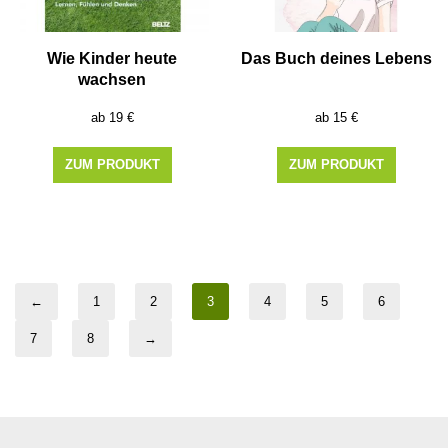
Wie Kinder heute
Das Buch deines Lebens
wachsen
19
€
15
€
ZUM PRODUKT
ZUM PRODUKT
←
1
2
3
4
5
6
7
8
→